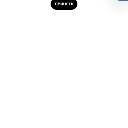
ПРИНЯТЬ
Навигация
Главная
Проекты и услуги
География покрытия
База данных
© 2002 - 2026 ГК